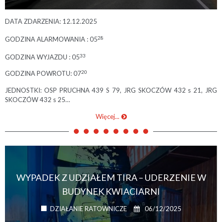
DATA ZDARZENIA: 12.12.2025
28
GODZINA ALARMOWANIA : 05
33
GODZINA WYJAZDU : 05
20
GODZINA POWROTU: 07
JEDNOSTKI: OSP PRUCHNA 439 S 79, JRG SKOCZÓW 432 s 21, JRG
SKOCZÓW 432 s 25…
Więcej...
WYPADEK Z UDZIAŁEM TIRA – UDERZENIE W
BUDYNEK KWIACIARNI
06/12/2025
DZIAŁANIE RATOWNICZE