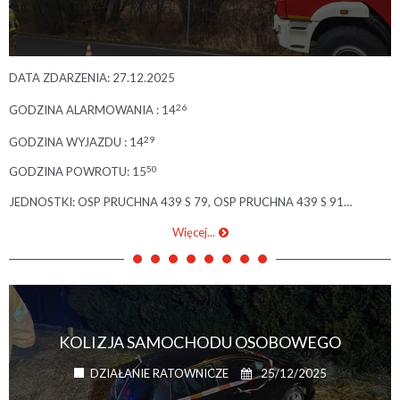
DATA ZDARZENIA: 27.12.2025
26
GODZINA ALARMOWANIA : 14
29
GODZINA WYJAZDU : 14
50
GODZINA POWROTU: 15
JEDNOSTKI: OSP PRUCHNA 439 S 79, OSP PRUCHNA 439 S 91…
Więcej...
KOLIZJA SAMOCHODU OSOBOWEGO
25/12/2025
DZIAŁANIE RATOWNICZE