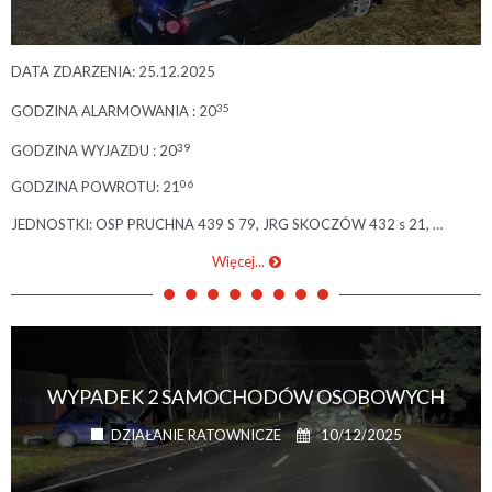
DATA ZDARZENIA: 25.12.2025
35
GODZINA ALARMOWANIA : 20
39
GODZINA WYJAZDU : 20
06
GODZINA POWROTU: 21
JEDNOSTKI: OSP PRUCHNA 439 S 79, JRG SKOCZÓW 432 s 21, …
Więcej...
WYPADEK 2 SAMOCHODÓW OSOBOWYCH
10/12/2025
DZIAŁANIE RATOWNICZE