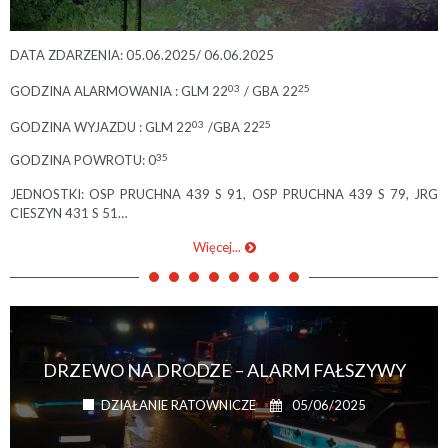
DATA ZDARZENIA: 05.06.2025/ 06.06.2025
03
25
GODZINA ALARMOWANIA : GLM 22
/ GBA 22
03
25
GODZINA WYJAZDU : GLM 22
/GBA 22
35
GODZINA POWROTU: 0
JEDNOSTKI: OSP PRUCHNA 439 S 91, OSP PRUCHNA 439 S 79, JRG
CIESZYN 431 S 51…
Więcej...
DRZEWO NA DRODZE – ALARM FAŁSZYWY
05/06/2025
DZIAŁANIE RATOWNICZE