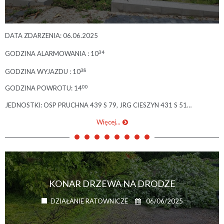
DATA ZDARZENIA: 06.06.2025
34
GODZINA ALARMOWANIA : 10
38
GODZINA WYJAZDU : 10
00
GODZINA POWROTU: 14
JEDNOSTKI: OSP PRUCHNA 439 S 79, JRG CIESZYN 431 S 51…
Więcej...
KONAR DRZEWA NA DRODZE
06/06/2025
DZIAŁANIE RATOWNICZE