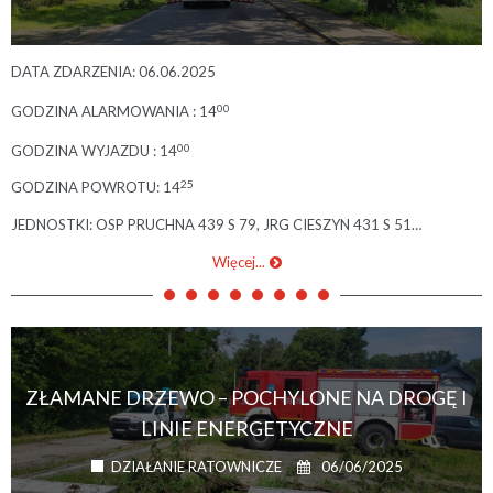
DATA ZDARZENIA: 06.06.2025
00
GODZINA ALARMOWANIA : 14
00
GODZINA WYJAZDU : 14
25
GODZINA POWROTU: 14
JEDNOSTKI: OSP PRUCHNA 439 S 79, JRG CIESZYN 431 S 51…
Więcej...
ZŁAMANE DRZEWO – POCHYLONE NA DROGĘ I
LINIE ENERGETYCZNE
06/06/2025
DZIAŁANIE RATOWNICZE