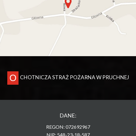
O
CHOTNICZA STRAŻ POŻARNA W PRUCHNEJ
DANE:
REGON: 072692967
NIP: 548-23-18-587