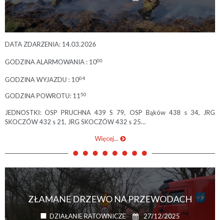
DATA ZDARZENIA: 14.03.2026
00
GODZINA ALARMOWANIA : 10
04
GODZINA WYJAZDU : 10
50
GODZINA POWROTU: 11
JEDNOSTKI: OSP PRUCHNA 439 S 79, OSP Bąków 438 s 34, JRG
SKOCZÓW 432 s 21, JRG SKOCZÓW 432 s 25…
Więcej...
ZŁAMANE DRZEWO NA PRZEWODACH
27/12/2025
DZIAŁANIE RATOWNICZE