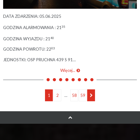
DATA ZDARZENIA: 05.06.2025
35
GODZINA ALARMOWANIA : 21
40
GODZINA WYJAZDU : 21
03
GODZINA POWROTU: 22
JEDNOSTKI: OSP PRUCHNA 439 S 91…
Więcej...
1
2
…
58
59