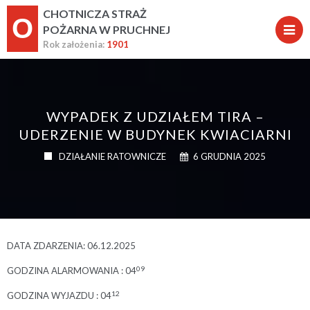
CHOTNICZA STRAŻ
O
POŻARNA W PRUCHNEJ
Rok założenia:
1901
WYPADEK Z UDZIAŁEM TIRA –
UDERZENIE W BUDYNEK KWIACIARNI
DZIAŁANIE RATOWNICZE
6 GRUDNIA 2025
DATA ZDARZENIA: 06.12.2025
09
GODZINA ALARMOWANIA : 04
12
GODZINA WYJAZDU : 04