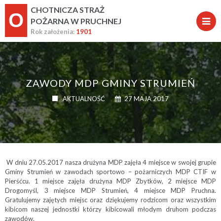
CHOTNICZA STRAŻ
O
POŻARNA W PRUCHNEJ
Rok założenia:
1901
ZAWODY MDP GMINY STRUMIEŃ
AKTUALNOŚĆ
27 MAJA 2017
W dniu 27.05.2017 nasza drużyna MDP zajęła 4 miejsce w swojej grupie
Gminy Strumień w zawodach sportowo – pożarniczych MDP CTIF w
Pierśćcu. 1 miejsce zajęła dr
użyna MDP Zbytków, 2 miejsce MDP
Drogomyśl, 3 miejsce MDP Strumień, 4 miejsce MDP Pruchna.
Gratulujemy zajętych miejsc oraz dziękujemy rodzicom oraz wszystkim
kibicom naszej jednostki którzy kibicowali młodym druhom podczas
zawodów.