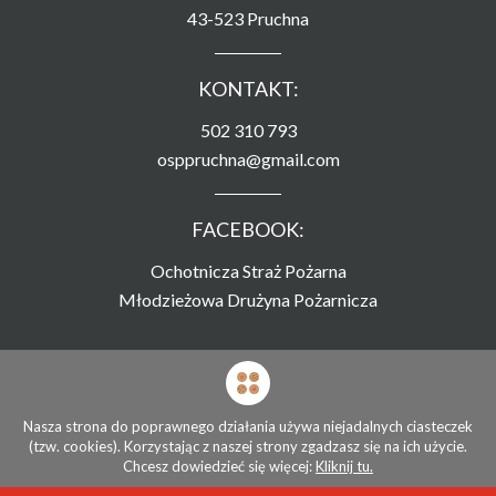
43-523 Pruchna
KONTAKT:
502 310 793
osppruchna@gmail.com
FACEBOOK:
Ochotnicza Straż Pożarna
Młodzieżowa Drużyna Pożarnicza
Strona zamieszczona na serwerze
Związku Ochotniczych Straży Pożarnych RP
Nasza strona do poprawnego działania używa niejadalnych ciasteczek
(tzw. cookies). Korzystając z naszej strony zgadzasz się na ich użycie.
© Ochotnicza Straż Pożarna Pruchna 2026
Chcesz dowiedzieć się więcej:
Kliknij tu.