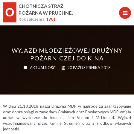
CHOTNICZA STRAŻ
O
POŻARNA W PRUCHNEJ
Rok założenia:
1901
WYJAZD MŁODZIEŻOWEJ DRUŻYNY
POŻARNICZEJ DO KINA
AKTUALNOŚĆ
20 PAŹDZIERNIKA 2018
W dniu 21.10.2018 nasza Drużyna MDP w nagrodę za zaangażowanie
oraz dobre osiągi w zawodach Gminnych oraz Powiatowych MDP wzięła
udział w wycieczce do kina na film Venom i McDonald. Wyjazd
współfinansowany przez Gminę Strumień oraz z środków własnych
jednostki.