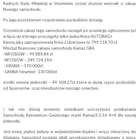
Radnych Rady Miejskiej w Strumieniu został złożony wniosek o zakup
Nowego samochodu.
Po jego pozytywnym rozpatrzeniu uzyskaliśmy dotację.
Oczywiście zakup tego samochodu nastąpił po przetargu ogłoszonym już
w lipcu do którego przystąpiła tylko jedna firma AUTOBAGI.
Kwota jaką zaproponowała firma z Libertowa to 799 118,70 zł.
Montaż finansowy zakupu samochodu Kamaz GBA
-WFOŚiGW – 99 889,84 zł
-NFOŚiGW – 249 724,59zł
– MSWiA – 170 000zł
-GMINA Strumień -230 000zł.
środki własne jednostki – 49 504,27zł które w dużej części pochodziły
od Sponsorów oraz mieszkańców naszego sołectwa.
I tak oto dzisiaj jesteśmy świadkami uroczystości przekazania
Samochodu Ratowniczo-Gaśniczego marki Kamaz3,5/16 4×4 dla naszej
jednostki.
Jest nowy, piękny jedyny w województwie śląskim i wręcz stworzony do
działania. Samochód posiada silnik wysokoprężny doładowany o mocy