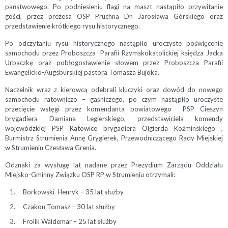
państwowego. Po podniesieniu flagi na maszt nastąpiło przywitanie
gości, przez prezesa OSP Pruchna Dh Jarosława Górskiego oraz
przedstawienie krótkiego rysu historycznego.
Po odczytaniu rysu historycznego nastąpiło uroczyste poświęcenie
samochodu przez Proboszcza Parafii Rzymskokatolickiej księdza Jacka
Urbaczkę oraz pobłogosławienie słowem przez Proboszcza Parafii
Ewangelicko-Augsburskiej pastora Tomasza Bujoka.
Naczelnik wraz z kierowcą odebrali kluczyki oraz dowód do nowego
samochodu ratowniczo – gaśniczego, po czym nastąpiło uroczyste
przecięcie wstęgi przez komendanta powiatowego PSP Cieszyn
brygadiera Damiana Legierskiego, przedstawiciela komendy
wojewódzkiej PSP Katowice brygadiera Olgierda Koźminskiego ,
Burmistrz Strumienia Annę Grygierek, Przewodniczącego Rady Miejskiej
w Strumieniu Czesława Grenia.
Odznaki za wysługę lat nadane przez Prezydium Zarządu Oddziału
Miejsko-Gminny Związku OSP RP w Strumieniu otrzymali:
Borkowski Henryk – 35 lat służby
Czakon Tomasz – 30 lat służby
Frolik Waldemar – 25 lat służby