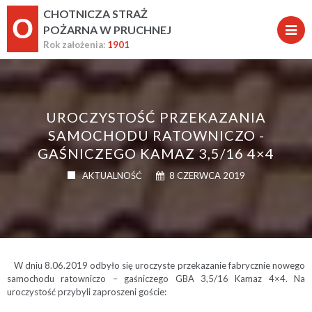
CHOTNICZA STRAŻ
O
POŻARNA W PRUCHNEJ
Rok założenia:
1901
UROCZYSTOŚĆ PRZEKAZANIA
SAMOCHODU RATOWNICZO -
GAŚNICZEGO KAMAZ 3,5/16 4×4
AKTUALNOŚĆ
8 CZERWCA 2019
W dniu 8.06.2019 odbyło się uroczyste przekazanie fabrycznie nowego
samochodu ratowniczo – gaśniczego GBA 3,5/16 Kamaz 4×4. Na
uroczystość przybyli zaproszeni goście: