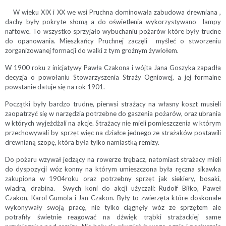
W wieku XIX i XX we wsi Pruchna dominowała zabudowa drewniana ,
dachy były pokryte słomą a do oświetlenia wykorzystywano lampy
naftowe. To wszystko sprzyjało wybuchaniu pożarów które były trudne
do opanowania. Mieszkańcy Pruchnej zaczęli myśleć o stworzeniu
zorganizowanej formacji do walki z tym groźnym żywiołem.
W 1900 roku z inicjatywy Pawła Czakona i wójta Jana Goszyka zapadła
decyzja o powołaniu Stowarzyszenia Straży Ogniowej, a jej formalne
powstanie datuje się na rok 1901.
Początki były bardzo trudne, pierwsi strażacy na własny koszt musieli
zaopatrzyć się w narzędzia potrzebne do gaszenia pożarów, oraz ubrania
w których wyjeżdżali na akcje. Strażacy nie mieli pomieszczenia w którym
przechowywali by sprzęt więc na działce jednego ze strażaków postawili
drewnianą szopę, która była tylko namiastką remizy.
Do pożaru wzywał jedzący na rowerze trębacz, natomiast strażacy mieli
do dyspozycji wóz konny na którym umieszczona była ręczna sikawka
zakupiona w 1904roku oraz potrzebny sprzęt jak siekiery, bosaki,
wiadra, drabina. Swych koni do akcji użyczali: Rudolf Biłko, Paweł
Czakon, Karol Gumola i Jan Czakon. Były to zwierzęta które doskonale
wykonywały swoją pracę, nie tylko ciągnęły wóz ze sprzętem ale
potrafiły świetnie reagować na dźwięk trąbki strażackiej same