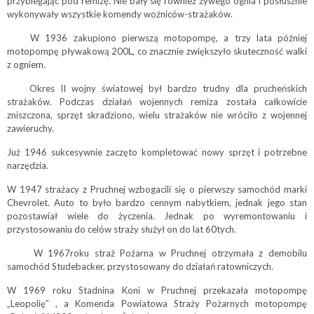
przybiegając pod remizę. Nie bały się również żywego ognia i posłusznie
wykonywały wszystkie komendy woźniców-strażaków.
W 1936 zakupiono pierwszą motopompę, a trzy lata później
motopompę pływakową 200L, co znacznie zwiększyło skuteczność walki
z ogniem.
Okres II wojny światowej był bardzo trudny dla prucheńskich
strażaków. Podczas działań wojennych remiza została całkowicie
zniszczona, sprzęt skradziono, wielu strażaków nie wróciło z wojennej
zawieruchy.
Już 1946 sukcesywnie zaczęto kompletować nowy sprzęt i potrzebne
narzędzia.
W 1947 strażacy z Pruchnej wzbogacili się o pierwszy samochód marki
Chevrolet. Auto to było bardzo cennym nabytkiem, jednak jego stan
pozostawiał wiele do życzenia. Jednak po wyremontowaniu i
przystosowaniu do celów straży służył on do lat 60tych.
W 1967roku straż Pożarna w Pruchnej otrzymała z demobilu
samochód Studebacker, przystosowany do działań ratowniczych.
W 1969 roku Stadnina Koni w Pruchnej przekazała motopompę
„Leopolię” , a Komenda Powiatowa Straży Pożarnych motopompę