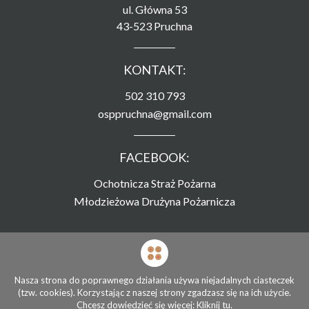
ul. Główna 53
43-523 Pruchna
KONTAKT:
502 310 793
osppruchna@gmail.com
FACEBOOK:
Ochotnicza Straż Pożarna
Młodzieżowa Drużyna Pożarnicza
Strona zamieszczona na serwerze
Związku Ochotniczych Straży Pożarnych RP
Nasza strona do poprawnego działania używa niejadalnych ciasteczek
(tzw. cookies). Korzystając z naszej strony zgadzasz się na ich użycie.
© Ochotnicza Straż Pożarna Pruchna 2026
Chcesz dowiedzieć się więcej:
Kliknij tu.