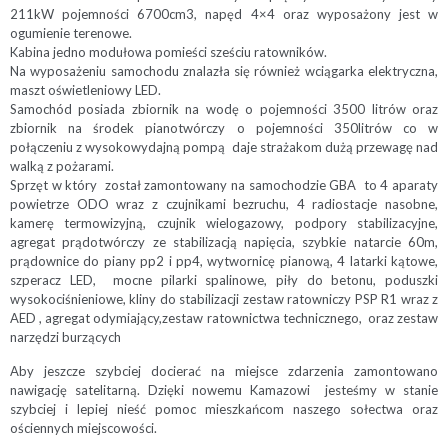
211kW pojemności 6700cm3, napęd 4×4 oraz wyposażony jest w
ogumienie terenowe.
Kabina jedno modułowa pomieści sześciu ratowników.
Na wyposażeniu samochodu znalazła się również wciągarka elektryczna,
maszt oświetleniowy LED.
Samochód posiada zbiornik na wodę o pojemności 3500 litrów oraz
zbiornik na środek pianotwórczy o pojemności 350litrów co w
połączeniu z wysokowydajną pompą daje strażakom dużą przewagę nad
walką z pożarami.
Sprzęt w który został zamontowany na samochodzie GBA to 4 aparaty
powietrze ODO wraz z czujnikami bezruchu, 4 radiostacje nasobne,
kamerę termowizyjną, czujnik wielogazowy, podpory stabilizacyjne,
agregat prądotwórczy ze stabilizacją napięcia, szybkie natarcie 60m,
prądownice do piany pp2 i pp4, wytwornicę pianową, 4 latarki kątowe,
szperacz LED, mocne pilarki spalinowe, piły do betonu, poduszki
wysokociśnieniowe, kliny do stabilizacji zestaw ratowniczy PSP R1 wraz z
AED , agregat odymiający,zestaw ratownictwa technicznego, oraz zestaw
narzędzi burzących
Aby jeszcze szybciej docierać na miejsce zdarzenia zamontowano
nawigację satelitarną. Dzięki nowemu Kamazowi jesteśmy w stanie
szybciej i lepiej nieść pomoc mieszkańcom naszego sołectwa oraz
ościennych miejscowości.