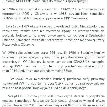
„Polonię” M800, zakupiono Żuka do remontu i sporo sprzętu.
W 1984 roku otrzymaliśmy samochód GBM2,5/8 ze Strumienia oraz
motopompę PO5 z Cieszyna, a w 1985 otrzymaliśmy samochód
GBAM2,5/8 z zakładowej straży pożarnej w PKP Czechowice.
Lata 1987-1989 okazały się pechowe dla jednostki. Nie zezwolono na
rozbudowę remizy oraz nie wyrażono zgody na wprowadzenie do
podziału bojowego, już wyremontowanego, samochodu z Czechowic-
Dziedzic. Samochód ten został przekazany Komendzie Rejonowej Straży
Pożarnych w Cieszynie.
W 1996 roku zakupiono stara 244 rocznik 1986 z Stadniny Koni w
Pruchnej i przez specjalistyczną firmę przystosowano go do celów
pożarniczych. Oficjalne przekazanie samochodu GBA2,5/16 nastąpiło
20.maja.1997 roku. Samochód ten służył prucheńskim strażakom do
roku 2019 kiedy to został sprzedany mając 33lata.
W 2009 roku mieszkaniec Pruchnej przekazał swój prywatny
samochód VW Transporter na rzecz Osp Pruchna i po skarosowaniu go,
zasila on nasz podział bojowy jako GLM do dnia dzisiejszego.
Zarząd OSP Pruchna już od 2010 roku czynił starania o pozyskanie
nowego samochodu Ratowniczo-Gaśniczego, składając wnioski, pisząc
pisma. Dopiero w 2018 roku dzięki wsparciu Burmistrz Strumienia oraz