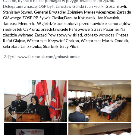
Czakon, Ryszard Balcar pomagali w przygotowaniach do zjazdu.
Delegatami z naszej OSP byli: Jarosław Górski i Jan Frolik.
Gośćmi byli:
Stanisław Szwed, Generał Brygadier Zbigniew Meres wiceprezes Zarządu
Głównego ZOSP RP, Sylwia Cieślar,Danuta Kożusznik, Jan Kawulok,
Tadeusz Mendrek. W zjeździe uczestniczyli przedstawiciele samorządów
i jednostek OSP oraz przedstawiciele Państwowej Straży Pożarnej. Na
zjeździe wybrano Zarząd Powiatowy w skład, którego wchodzą: Prezes
Rafał Glajcar, Wiceprezes Krzysztof Czakon, Wiceprezes Marek Omozik,
sekretarz Jan Szczuka, Skarbnik Jerzy Pilch.
Zdjęcia: www.facebook.com/gminastrumien