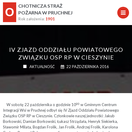
CHOTNICZA STRAŻ
O
POŻARNA W PRUCHNEJ
Rok założenia:
1901
IV ZJAZD ODDZIAŁU POWIATOWEGO
ZWIĄZKU OSP RP W CIESZYNIE
AKTUALNOŚĆ
22 PAŹDZIERNIKA 2016
00
W sobotę 22 października o godzinie 10
w Gminnym Centrum
Integracji Wsi w Pruchnej odbył się IV Zjazd Oddziału Powiatowego
Związku OSP RP w Cieszynie. Członkowie naszej jednostki: Jakub
Borkowski, Damian Borkowski, Łukasz Strządała, Henryk Siekierka,
Sławomir Milata, Bogdan Frolik, Jan Frolik, Andrzej Frolik, Karolona