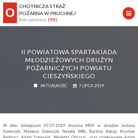
CHOTNICZA STRAŻ
O
POŻARNA W PRUCHNEJ
Rok założenia:
1901
II POWIATOWA SPARTAKIADA
MŁODZIEŻOWYCH DRUŻYN
POŻARNICZYCH POWIATU
CIESZYŃSKIEGO
AKTUALNOŚĆ
7 LIPCA 2019
W dniu dzisiejszym 07.07.2019 drużyna MDP w składzie Justyna
Szewczyk, Mateusz Szewczyk, Natalia Wilk, Bartosz Balcar, Krystian
Bednorz, Adam Szewczyk, Wioletta Obracaj oraz opiekunowie Adam