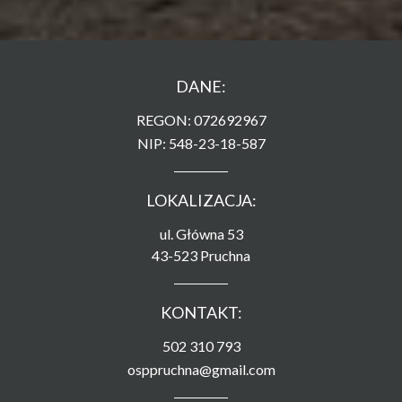
DANE:
REGON: 072692967
NIP: 548-23-18-587
LOKALIZACJA:
ul. Główna 53
43-523 Pruchna
KONTAKT:
502 310 793
osppruchna@gmail.com