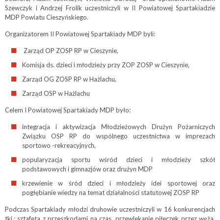
Szewczyk i Andrzej Frolik uczestniczyli w II Powiatowej Spartakiadzie
MDP Powiatu Cieszyńskiego.
Organizatorem II Powiatowej Spartakiady MDP byli:
Zarząd OP ZOSP RP w Cieszynie,
Komisja ds. dzieci i młodzieży przy ZOP ZOSP w Cieszynie,
Zarząd OG ZOSP RP w Hażlachu,
Zarząd OSP w Hażlachu
Celem I Powiatowej Spartakiady MDP było:
integracja i aktywizacja Młodzieżowych Drużyn Pożarniczych
Związku OSP RP do wspólnego uczestnictwa w imprezach
sportowo -rekreacyjnych,
popularyzacja sportu wśród dzieci i młodzieży szkół
podstawowych i gimnazjów oraz drużyn MDP
krzewienie w śród dzieci i młodzieży idei sportowej oraz
pogłębianie wiedzy na temat działalności statutowej ZOSP RP
Podczas Spartakiady młodzi druhowie uczestniczyli w 16 konkurencjach
tkj,: sztafeta z przeszkodami na czas, przewlekanie piłeczek przez węża,