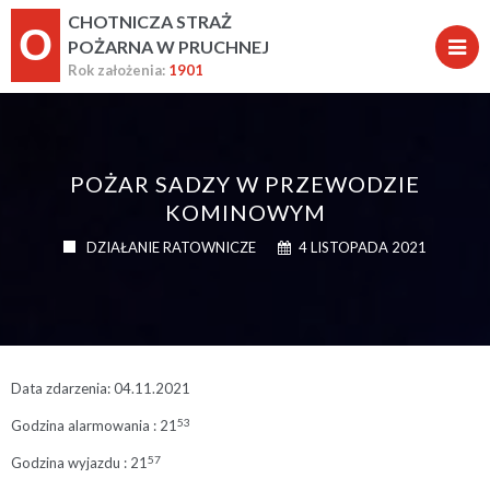
CHOTNICZA STRAŻ
O
POŻARNA W PRUCHNEJ
Rok założenia:
1901
POŻAR SADZY W PRZEWODZIE
KOMINOWYM
DZIAŁANIE RATOWNICZE
4 LISTOPADA 2021
Data zdarzenia: 04.11.2021
53
Godzina alarmowania : 21
57
Godzina wyjazdu : 21