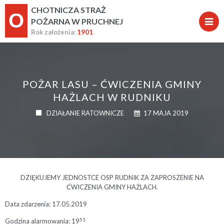
CHOTNICZA STRAŻ
O
POŻARNA W PRUCHNEJ
Rok założenia:
1901
POŻAR LASU – ĆWICZENIA GMINY
HAŻLACH W RUDNIKU
DZIAŁANIE RATOWNICZE
17 MAJA 2019
DZIĘKUJEMY JEDNOSTCE OSP RUDNIK ZA ZAPROSZENIE NA
ĆWICZENIA GMINY HAŻLACH.
Data zdarzenia: 17.05.2019
51
Godzina alarmowania: 19