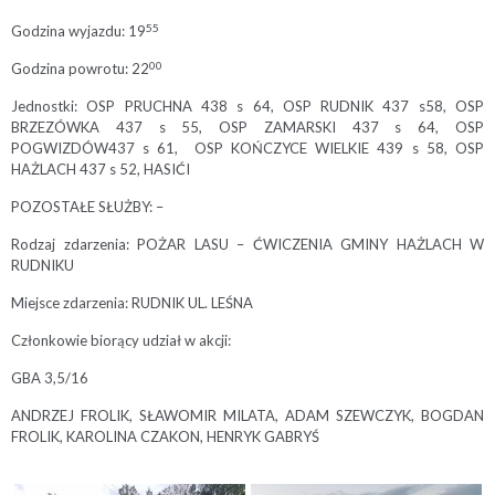
55
Godzina wyjazdu: 19
00
Godzina powrotu: 22
Jednostki: OSP PRUCHNA 438 s 64, OSP RUDNIK 437 s58, OSP
BRZEZÓWKA 437 s 55, OSP ZAMARSKI 437 s 64, OSP
POGWIZDÓW437 s 61, OSP KOŃCZYCE WIELKIE 439 s 58, OSP
HAŻLACH 437 s 52, HASIĆI
POZOSTAŁE SŁUŻBY: –
Rodzaj zdarzenia: POŻAR LASU – ĆWICZENIA GMINY HAŻLACH W
RUDNIKU
Miejsce zdarzenia: RUDNIK UL. LEŚNA
Członkowie biorący udział w akcji:
GBA 3,5/16
ANDRZEJ FROLIK, SŁAWOMIR MILATA, ADAM SZEWCZYK, BOGDAN
FROLIK, KAROLINA CZAKON, HENRYK GABRYŚ