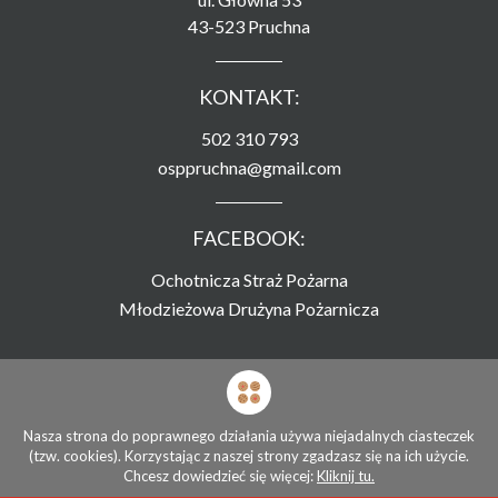
43-523 Pruchna
KONTAKT:
502 310 793
osppruchna@gmail.com
FACEBOOK:
Ochotnicza Straż Pożarna
Młodzieżowa Drużyna Pożarnicza
Strona zamieszczona na serwerze
Związku Ochotniczych Straży Pożarnych RP
Nasza strona do poprawnego działania używa niejadalnych ciasteczek
(tzw. cookies). Korzystając z naszej strony zgadzasz się na ich użycie.
© Ochotnicza Straż Pożarna Pruchna 2026
Chcesz dowiedzieć się więcej:
Kliknij tu.