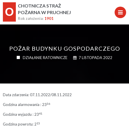
CHOTNICZA STRAŻ
O
POŻARNA W PRUCHNEJ
Rok założenia:
1901
POŻAR BUDYNKU GOSPODARCZEGO
DZIAŁANIE RATOWNICZE
7 LISTOPADA 2022
Data zdarzenia: 07.11.2022/08.11.2022
36
Godzina alarmowania : 23
41
Godzina wyjazdu : 23
15
Godzina powrotu: 2