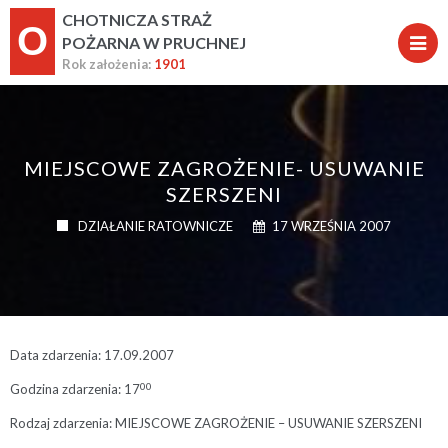
CHOTNICZA STRAŻ
O
POŻARNA W PRUCHNEJ
Rok założenia:
1901
MIEJSCOWE ZAGROŻENIE- USUWANIE
SZERSZENI
DZIAŁANIE RATOWNICZE
17 WRZEŚNIA 2007
Data zdarzenia: 17.09.2007
00
Godzina zdarzenia: 17
Rodzaj zdarzenia: MIEJSCOWE ZAGROŻENIE – USUWANIE SZERSZENI