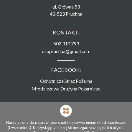
ul. Główna 53
43-523 Pruchna
KONTAKT:
502 310 793
osppruchna@gmail.com
FACEBOOK:
Ochotnicza Straż Pożarna
Młodzieżowa Drużyna Pożarnicza
Strona zamieszczona na serwerze
Związku Ochotniczych Straży Pożarnych RP
Nasza strona do poprawnego działania używa niejadalnych ciasteczek
(tzw. cookies). Korzystając z naszej strony zgadzasz się na ich użycie.
© Ochotnicza Straż Pożarna Pruchna 2026