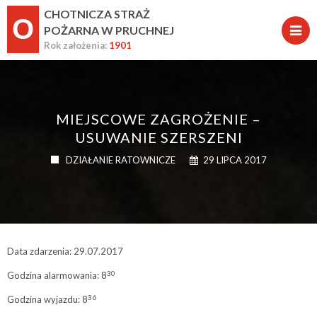
CHOTNICZA STRAŻ
O
POŻARNA W PRUCHNEJ
Rok założenia:
1901
MIEJSCOWE ZAGROŻENIE –
USUWANIE SZERSZENI
DZIAŁANIE RATOWNICZE
29 LIPCA 2017
Data zdarzenia: 29.07.2017
30
Godzina alarmowania: 8
36
Godzina wyjazdu: 8