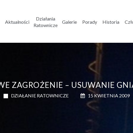
Działania
Aktualności
Galerie
Porady
Historia
Czł
Ratownicze
WE ZAGROŻENIE – USUWANIE GNI
DZIAŁANIE RATOWNICZE
15 KWIETNIA 2009