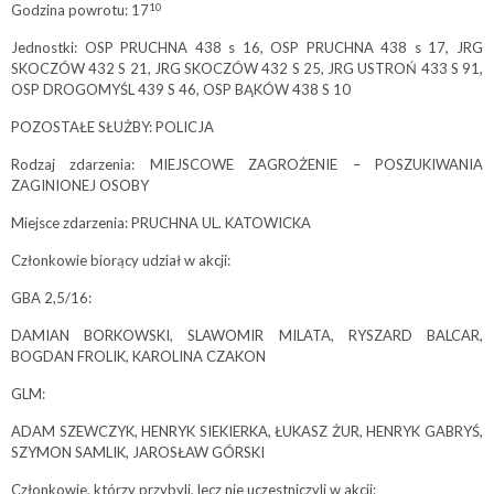
1
0
Godzina powrotu: 17
Jednostki: OSP PRUCHNA 438 s 16, OSP PRUCHNA 438 s 17, JRG
SKOCZÓW 432 S 21, JRG SKOCZÓW 432 S 25, JRG USTROŃ 433 S 91,
OSP DROGOMYŚL 439 S 46, OSP BĄKÓW 438 S 10
POZOSTAŁE SŁUŻBY: POLICJA
Rodzaj zdarzenia: MIEJSCOWE ZAGROŻENIE – POSZUKIWANIA
ZAGINIONEJ OSOBY
Miejsce zdarzenia: PRUCHNA UL. KATOWICKA
Członkowie biorący udział w akcji:
GBA 2,5/16:
DAMIAN BORKOWSKI, SLAWOMIR MILATA, RYSZARD BALCAR,
BOGDAN FROLIK, KAROLINA CZAKON
GLM:
ADAM SZEWCZYK, HENRYK SIEKIERKA, ŁUKASZ ŻUR, HENRYK GABRYŚ,
SZYMON SAMLIK, JAROSŁAW GÓRSKI
Członkowie, którzy przybyli, lecz nie uczestniczyli w akcji: