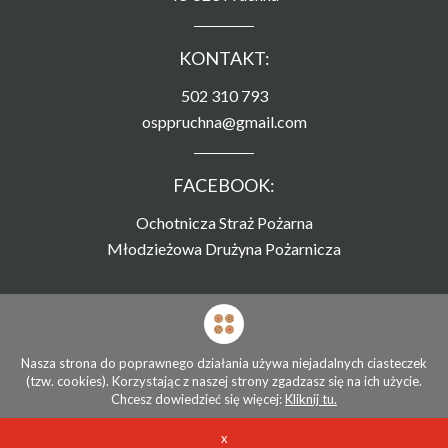
KONTAKT:
502 310 793
osppruchna@gmail.com
FACEBOOK:
Ochotnicza Straż Pożarna
Młodzieżowa Drużyna Pożarnicza
Strona zamieszczona na serwerze
Związku Ochotniczych Straży Pożarnych RP
Nasza strona do poprawnego działania używa niejadalnych ciasteczek
(tzw. cookies). Korzystając z naszej strony zgadzasz się na ich użycie.
© Ochotnicza Straż Pożarna Pruchna 2026
Chcesz dowiedzieć się więcej:
Kliknij tu.
Stworzone przez
x