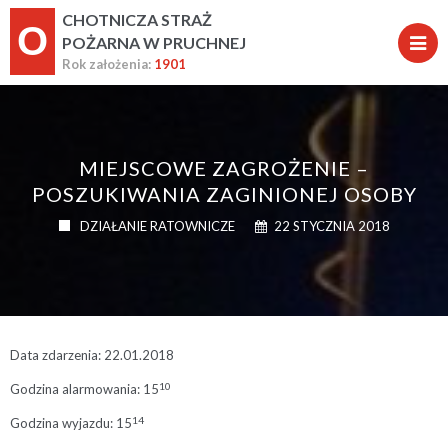
CHOTNICZA STRAŻ
O
POŻARNA W PRUCHNEJ
Rok założenia:
1901
MIEJSCOWE ZAGROŻENIE –
POSZUKIWANIA ZAGINIONEJ OSOBY
DZIAŁANIE RATOWNICZE
22 STYCZNIA 2018
Data zdarzenia: 22.01.2018
10
Godzina alarmowania: 15
14
Godzina wyjazdu: 15