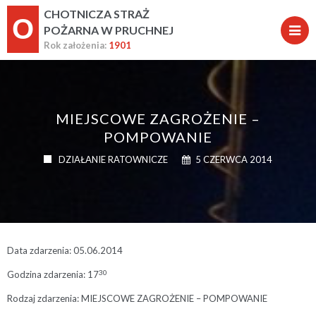
CHOTNICZA STRAŻ
O
POŻARNA W PRUCHNEJ
Rok założenia:
1901
MIEJSCOWE ZAGROŻENIE –
POMPOWANIE
DZIAŁANIE RATOWNICZE
5 CZERWCA 2014
Data zdarzenia: 05.06.2014
30
Godzina zdarzenia: 17
Rodzaj zdarzenia: MIEJSCOWE ZAGROŻENIE – POMPOWANIE