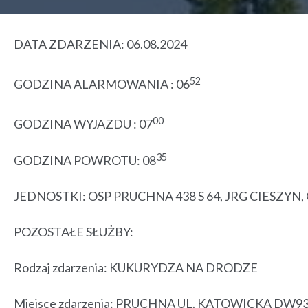
DATA ZDARZENIA: 06.08.2024
52
GODZINA ALARMOWANIA : 06
00
GODZINA WYJAZDU : 07
35
GODZINA POWROTU: 08
JEDNOSTKI: OSP PRUCHNA 438 S 64, JRG CIESZY
POZOSTAŁE SŁUŻBY:
Rodzaj zdarzenia: KUKURYDZA NA DRODZE
Miejsce zdarzenia: PRUCHNA UL. KATOWICKA DW9