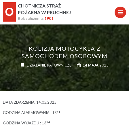
CHOTNICZA STRAŻ
O
POŻARNA W PRUCHNEJ
Rok założenia:
1901
KOLIZJA MOTOCYKLA Z
SAMOCHODEM OSOBOWYM
DZIAŁANIE RATOWNICZE
14 MAJA 2025
DATA ZDARZENIA: 14.05.2025
51
GODZINA ALARMOWANIA : 13
54
GODZINA WYJAZDU : 13