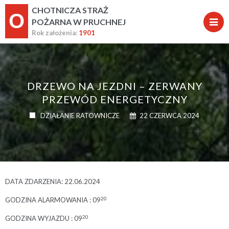
CHOTNICZA STRAŻ
O
POŻARNA W PRUCHNEJ
Rok założenia:
1901
DRZEWO NA JEZDNI – ZERWANY
PRZEWÓD ENERGETYCZNY
DZIAŁANIE RATOWNICZE
22 CZERWCA 2024
DATA ZDARZENIA: 22.06.2024
20
GODZINA ALARMOWANIA : 09
20
GODZINA WYJAZDU : 09