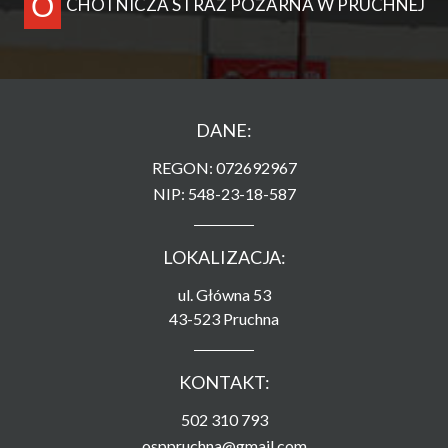
O
CHOTNICZA STRAŻ POŻARNA W PRUCHNEJ
DANE:
REGON: 072692967
NIP: 548-23-18-587
LOKALIZACJA:
ul. Główna 53
43-523 Pruchna
KONTAKT:
502 310 793
osppruchna@gmail.com