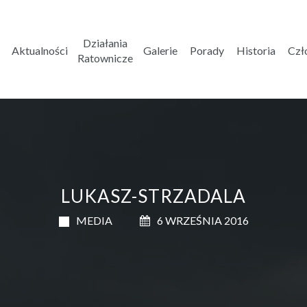
Działania
Aktualności
Galerie
Porady
Historia
Czł
Ratownicze
LUKASZ-STRZADALA
MEDIA
6 WRZEŚNIA 2016