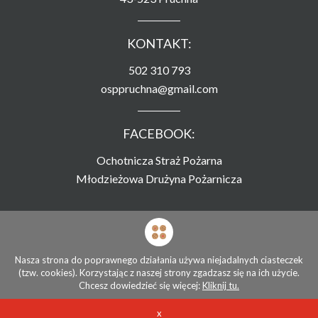
KONTAKT:
502 310 793
osppruchna@gmail.com
FACEBOOK:
Ochotnicza Straż Pożarna
Młodzieżowa Drużyna Pożarnicza
Strona zamieszczona na serwerze
Związku Ochotniczych Straży Pożarnych RP
Nasza strona do poprawnego działania używa niejadalnych ciasteczek
(tzw. cookies). Korzystając z naszej strony zgadzasz się na ich użycie.
© Ochotnicza Straż Pożarna Pruchna 2026
Chcesz dowiedzieć się więcej:
Kliknij tu.
Stworzone przez
x