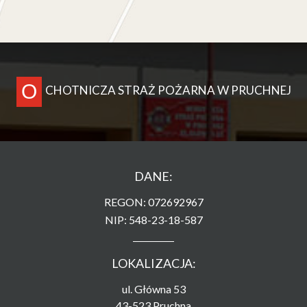
O
CHOTNICZA STRAŻ POŻARNA W PRUCHNEJ
DANE:
REGON: 072692967
NIP: 548-23-18-587
LOKALIZACJA:
ul. Główna 53
43-523 Pruchna