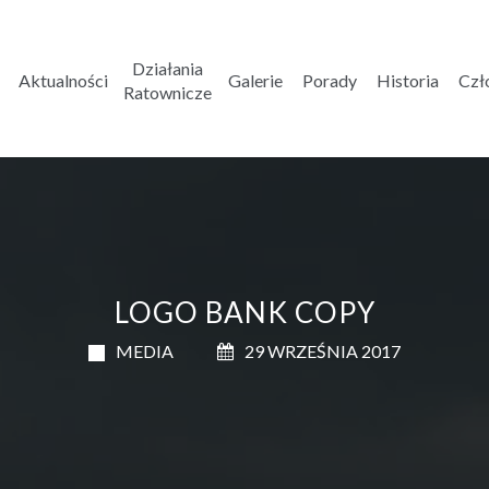
Działania
Aktualności
Galerie
Porady
Historia
Czł
Ratownicze
LOGO BANK COPY
MEDIA
29 WRZEŚNIA 2017